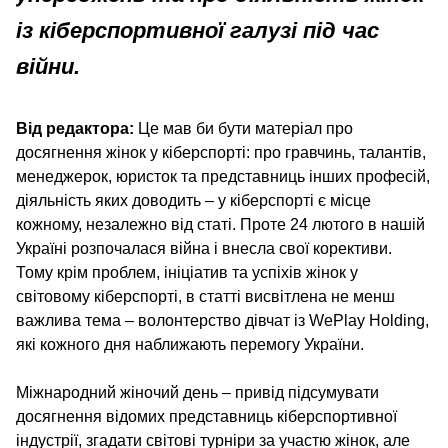
із кіберспортивної галузі під час
війни.
Від редактора:
Це мав би бути матеріал про
досягнення жінок у кіберспорті: про гравчинь, талантів,
менеджерок, юристок та представниць інших професій,
діяльність яких доводить – у кіберспорті є місце
кожному, незалежно від статі. Проте 24 лютого в нашій
Україні розпочалася війна і внесла свої корективи.
Тому крім проблем, ініціатив та успіхів жінок у
світовому кіберспорті, в статті висвітлена не менш
важлива тема – волонтерство дівчат із WePlay Holding,
які кожного дня наближають перемогу України.
Міжнародний жіночий день – привід підсумувати
досягнення відомих представниць кіберспортивної
індустрії, згадати світові турніри за участю жінок, але