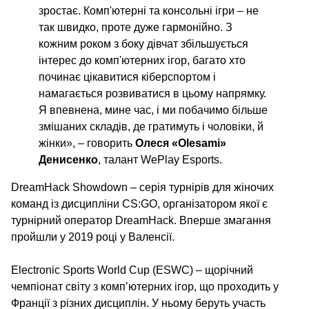
зростає. Комп'ютерні та консольні ігри – не
так швидко, проте дуже гармонійно. З
кожним роком з боку дівчат збільшується
інтерес до комп'ютерних ігор, багато хто
починає цікавитися кіберспортом і
намагається розвиватися в цьому напрямку.
Я впевнена, мине час, і ми побачимо більше
змішаних складів, де гратимуть і чоловіки, й
жінки», – говорить
Олеся «Olesami»
Денисенко
, талант WePlay Esports.
DreamHack Showdown – серія турнірів для жіночих
команд із дисципліни CS:GO, організатором якої є
турнірний оператор DreamHack. Вперше змагання
пройшли у 2019 році у Валенсії.
Electronic Sports World Cup (ESWC) – щорічний
чемпіонат світу з комп’ютерних ігор, що проходить у
Франції з різних дисциплін. У ньому беруть участь