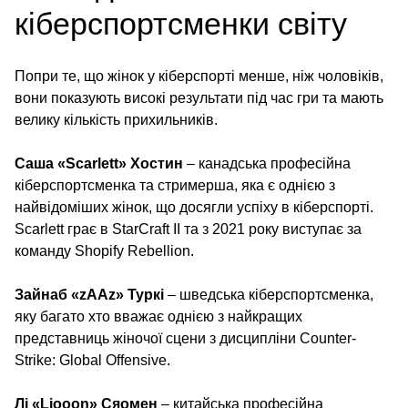
кіберспортсменки світу
Попри те, що жінок у кіберспорті менше, ніж чоловіків,
вони показують високі результати під час гри та мають
велику кількість прихильників.
Саша «Scarlett» Хостин
– канадська професійна
кіберспортсменка та стримерша, яка є однією з
найвідоміших жінок, що досягли успіху в кіберспорті.
Scarlett грає в StarCraft II та з 2021 року виступає за
команду Shopify Rebellion.
Зайнаб «zAAz» Туркі
– шведська кіберспортсменка,
яку багато хто вважає однією з найкращих
представниць жіночої сцени з дисципліни Counter-
Strike: Global Offensive.
Лі «Liooon» Сяомен
– китайська професійна