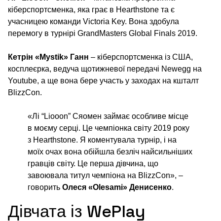
кіберспортсменка, яка грає в Hearthstone та є
учасницею команди Victoria Key. Вона здобула
перемогу в турнірі GrandMasters Global Finals 2019.
Кетрін «Mystik» Ганн
– кіберспортсменка із США,
косплеєрка, ведуча щотижневої передачі Newegg на
Youtube, а ще вона бере участь у заходах на кшталт
BlizzCon.
«Лі “Liooon” Сяомен займає особливе місце
в моєму серці. Це чемпіонка світу 2019 року
з Hearthstone. Я коментувала турнір, і на
моїх очах вона обійшла безліч найсильніших
гравців світу. Це перша дівчина, що
завоювала титул чемпіона на BlizzCon», –
говорить
Олеся «Olesami» Денисенко
.
Дівчата із WePlay