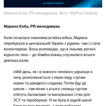
Марина Коба, PR-менеджерка. Фото: WePlay Holding
Марина Коба, PR-менеджерка
Коли почалася повномасштабна війна, Марина
перебувала в центральній Україні з ріднею, там і стала
волонтеркою. Вона розповідає, що в їхньому регіоні
відносно тихо – до бомбосховищ спускалися всього
декілька разів.
«Мій день, як і в кожного типового українця в
тилу, розпочинається з перегляду стрічки
новин та швидкого сніданку. Потім йду до
школи – там жінки з усього селища гуртом
плетуть балаклави та маскувальні сітки для
ЗСУ та тероборони. Я не була в рідній школі
близько восьми років, а коли побачила