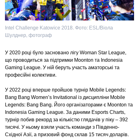
Intel Challenge Katowice 2018. Фото: ESL/Віола
Шулднер, фотограф
У 2020 році було засновано лігу Woman Star League,
що проводиться за підтримки Moonton та Indonesia
Gaming League. У ній беруть участь аматорські та
професійні колективи.
У 2022 році вперше пройшов турнір Mobile Legends:
Bang Bang Women’s Invitational із дисципліни Mobile
Legends: Bang Bang. Його організаторами є Moonton та
Indonesia Gaming League. За даними Esports Charts,
турнір побив рекорд за кількістю глядачів у піку – 392
тисячі. У ньому взяли участь команди з Південно-
Східної Азії, а призовий фонд склав 15 тисяч доларів.