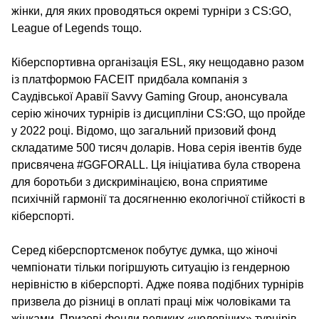
жінки, для яких проводяться окремі турніри з CS:GO,
League of Legends тощо.
Кіберспортивна організація ESL, яку нещодавно разом
із платформою FACEIT придбала компанія з
Саудівської Аравії Savvy Gaming Group, анонсувала
серію жіночих турнірів із дисципліни CS:GO, що пройде
у 2022 році. Відомо, що загальний призовий фонд
складатиме 500 тисяч доларів. Нова серія івентів буде
присвячена #GGFORALL. Ця ініціатива була створена
для боротьби з дискримінацією, вона сприятиме
психічній гармонії та досягненню екологічної стійкості в
кіберспорті.
Серед кіберспортсменок побутує думка, що жіночі
чемпіонати тільки погіршують ситуацію із гендерною
нерівністю в кіберспорті. Адже поява подібних турнірів
призвела до різниці в оплаті праці між чоловіками та
жінками. Призові фонди великих «чоловічих» турнірів