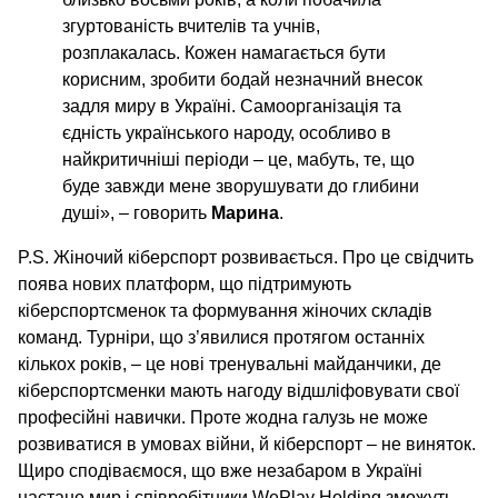
згуртованість вчителів та учнів,
розплакалась. Кожен намагається бути
корисним, зробити бодай незначний внесок
задля миру в Україні. Самоорганізація та
єдність українського народу, особливо в
найкритичніші періоди – це, мабуть, те, що
буде завжди мене зворушувати до глибини
душі», – говорить
Марина
.
P.S. Жіночий кіберспорт розвивається. Про це свідчить
поява нових платформ, що підтримують
кіберспортсменок та формування жіночих складів
команд. Турніри, що з’явилися протягом останніх
кількох років, – це нові тренувальні майданчики, де
кіберспортсменки мають нагоду відшліфовувати свої
професійні навички. Проте жодна галузь не може
розвиватися в умовах війни, й кіберспорт – не виняток.
Щиро сподіваємося, що вже незабаром в Україні
настане мир і співробітники WePlay Holding зможуть