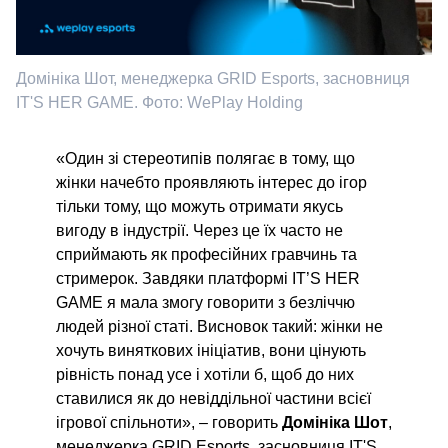
Домініка Шот, менеджерка GRID Esports, засновниця
IT'S HER GAME. Фото: WePlay Holding
«Один зі стереотипів полягає в тому, що
жінки начебто проявляють інтерес до ігор
тільки тому, що можуть отримати якусь
вигоду в індустрії. Через це їх часто не
сприймають як професійних гравчинь та
стримерок. Завдяки платформі IT’S HER
GAME я мала змогу говорити з безліччю
людей різної статі. Висновок такий: жінки не
хочуть виняткових ініціатив, вони цінують
рівність понад усе і хотіли б, щоб до них
ставилися як до невіддільної частини всієї
ігрової спільноти», – говорить
Домініка Шот
,
менеджерка GRID Esports, засновниця IT'S