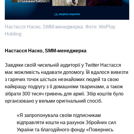
Настасся Наско, SMM-менеджерка. Фото: WePlay
Holding
Настасся Наско, SMM-менеджерка
Завдяки своїй чисельній аудиторії у Twitter Настасся
має можливість надавати допомогу. Їй вдалося вивезти
з гарячих точок шістьох незнайомих людей та свою
найкращу подругу з її домашніми тваринами, а також
зібрати 300 тисяч гривень для армії. Збір коштів було
організовано у вельми оригінальний спосіб.
«Я запропонувала своїм підписникам
відправляти кошти на рахунок Збройних сил
України та благодійного фонду «Повернись