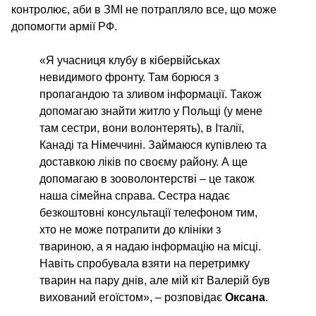
контролює, аби в ЗМІ не потрапляло все, що може
допомогти армії РФ.
«Я учасниця клубу в кібервійськах
невидимого фронту. Там борюся з
пропагандою та зливом інформації. Також
допомагаю знайти житло у Польщі (у мене
там сестри, вони волонтерять), в Італії,
Канаді та Німеччині. Займаюся купівлею та
доставкою ліків по своєму району. А ще
допомагаю в зооволонтерстві – це також
наша сімейна справа. Сестра надає
безкоштовні консультації телефоном тим,
хто не може потрапити до клініки з
твариною, а я надаю інформацію на місці.
Навіть спробувала взяти на перетримку
тварин на пару днів, але мій кіт Валерій був
вихований егоїстом», – розповідає
Оксана
.