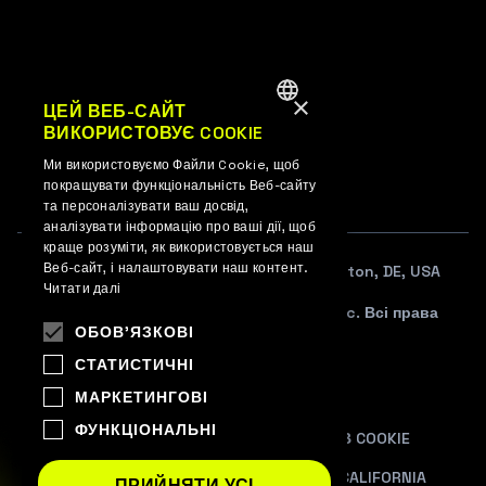
×
UK
ЦЕЙ ВЕБ-САЙТ
ВИКОРИСТОВУЄ COOKIE
ENGLISH
EN
Ми використовуємо Файли Cookie, щоб
UKRAINIAN
покращувати функціональність Веб-сайту
та персоналізувати ваш досвід,
аналізувати інформацію про ваші дії, щоб
краще розуміти, як використовується наш
Веб-сайт, і налаштовувати наш контент.
108 W. 13TH STREET SUITE 100, Wilmington, DE, USA
Читати далі
© 2012–2026 WePlay Esports Media, Inc. Всі права
ОБОВ'ЯЗКОВІ
захищені.
СТАТИСТИЧНІ
УГОДА КОРИСТУВАЧА
МАРКЕТИНГОВІ
ПОЛІТИКА ПРИВАТНОСТІ
ФУНКЦІОНАЛЬНІ
ПОЛІТИКА ВИКОРИСТАННЯ ФАЙЛІВ COOKIE
PRIVACY NOTICE AT COLLECTION FOR CALIFORNIA
ПРИЙНЯТИ УСІ