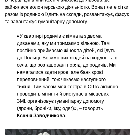
зайнялася волонтерською діяльністю. Вона плете сітки,
разом із родиною їздить на склади, розвантажує, фасує
та завантажує гуманітарну допомогу.
«
У квартирі родичів є кімната з двома
диванами, яку ми тримаємо вільною. Там
постійно приймаємо жінок та дітей, які їдуть
до Польщі. Возимо цих людей на кордон та в
села, що розташовані поряд, до родичів. Ми
намагалися здати кров, але банк крові
переповнений, тож чекаємо наступного
тижня. Тим часом моя сестра в США активно
проводить мітинги й виступає в місцевих
ЗМІ, організовує гуманітарну допомогу
(дрони, броніки, їжу, одяг)», – говорить
Ксенія Заводчикова.