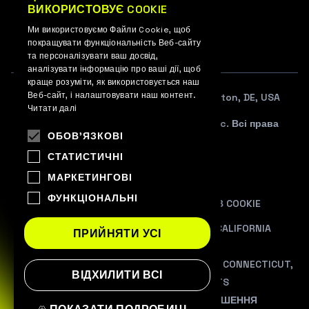
ВИКОРИСТОВУЄ COOKIE
ENGLISH
EN
Ми використовуємо Файли Cookie, щоб
UKRAINIAN
покращувати функціональність Веб-сайту
та персоналізувати ваш досвід,
аналізувати інформацію про ваші дії, щоб
краще розуміти, як використовується наш
Веб-сайт, і налаштовувати наш контент.
108 W. 13TH STREET SUITE 100, Wilmington, DE, USA
Читати далі
© 2012–2026 WePlay Esports Media, Inc. Всі права
ОБОВ'ЯЗКОВІ
захищені.
СТАТИСТИЧНІ
УГОДА КОРИСТУВАЧА
МАРКЕТИНГОВІ
ПОЛІТИКА ПРИВАТНОСТІ
ФУНКЦІОНАЛЬНІ
ПОЛІТИКА ВИКОРИСТАННЯ ФАЙЛІВ COOKIE
PRIVACY NOTICE AT COLLECTION FOR CALIFORNIA
ПРИЙНЯТИ УСІ
RESIDENTS
ADDITIONAL INFORMATION FOR COLORADO, CONNECTICUT,
ВІДХИЛИТИ ВСІ
VIRGINIA, AND UTAH RESIDENTS
ЗАБОРОНА НА ПРОДАЖ/РОЗГОЛОШЕННЯ