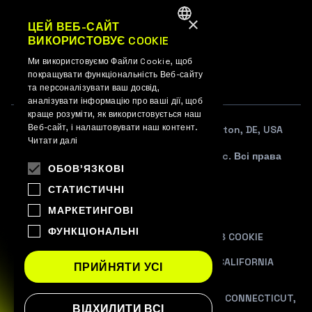
×
UK
ЦЕЙ ВЕБ-САЙТ
ВИКОРИСТОВУЄ COOKIE
ENGLISH
EN
Ми використовуємо Файли Cookie, щоб
UKRAINIAN
покращувати функціональність Веб-сайту
та персоналізувати ваш досвід,
аналізувати інформацію про ваші дії, щоб
краще розуміти, як використовується наш
Веб-сайт, і налаштовувати наш контент.
108 W. 13TH STREET SUITE 100, Wilmington, DE, USA
Читати далі
© 2012–2026 WePlay Esports Media, Inc. Всі права
ОБОВ'ЯЗКОВІ
захищені.
СТАТИСТИЧНІ
УГОДА КОРИСТУВАЧА
МАРКЕТИНГОВІ
ПОЛІТИКА ПРИВАТНОСТІ
ФУНКЦІОНАЛЬНІ
ПОЛІТИКА ВИКОРИСТАННЯ ФАЙЛІВ COOKIE
PRIVACY NOTICE AT COLLECTION FOR CALIFORNIA
ПРИЙНЯТИ УСІ
RESIDENTS
ADDITIONAL INFORMATION FOR COLORADO, CONNECTICUT,
ВІДХИЛИТИ ВСІ