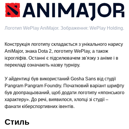
Логотип WePlay AniMajor. Зображення: WePlay Holding.
Конструкція логотипу складається з унікального нарису
AniMajor, знака Dota 2, логотипу WePlay, а також
ієрогліфів. Останні є підсилювачем зв'язку з аніме і в
перекладі означають назву турніру.
У айдентиці був використаний Gosha Sans від студії
Pangram Pangram Foundry. Початковий варіант шрифту
був доопрацьований, щоб додати логотипу «японського
характеру». До речі, виявилося, хлопці зі студії –
фанати кіберспортивних івентів.
Стиль