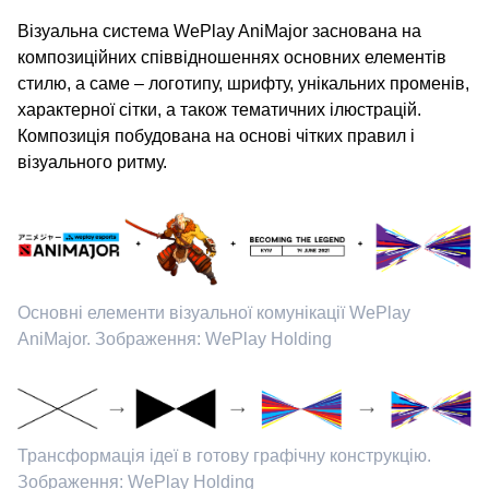
Візуальна система WePlay AniMajor заснована на
композиційних співвідношеннях основних елементів
стилю, а саме – логотипу, шрифту, унікальних променів,
характерної сітки, а також тематичних ілюстрацій.
Композиція побудована на основі чітких правил і
візуального ритму.
Основні елементи візуальної комунікації WePlay
AniMajor. Зображення: WePlay Holding
Трансформація ідеї в готову графічну конструкцію.
Зображення: WePlay Holding