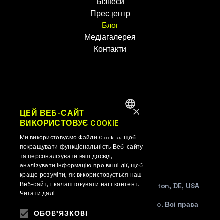
Бізнеси
Пресцентр
Блог
Медіагалерея
Контакти
×
UK
ЦЕЙ ВЕБ-САЙТ
ВИКОРИСТОВУЄ COOKIE
ENGLISH
EN
Ми використовуємо Файли Cookie, щоб
UKRAINIAN
покращувати функціональність Веб-сайту
та персоналізувати ваш досвід,
аналізувати інформацію про ваші дії, щоб
краще розуміти, як використовується наш
Веб-сайт, і налаштовувати наш контент.
108 W. 13TH STREET SUITE 100, Wilmington, DE, USA
Читати далі
© 2012–2026 WePlay Esports Media, Inc. Всі права
ОБОВ'ЯЗКОВІ
захищені.