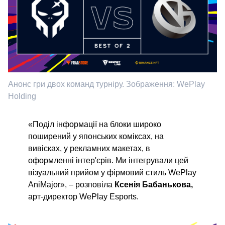
Анонс гри двох команд турніру. Зображення: WePlay
Holding
«Поділ інформації на блоки широко
поширений у японських коміксах, на
вивісках, у рекламних макетах, в
оформленні інтер'єрів. Ми інтегрували цей
візуальний прийом у фірмовий стиль WePlay
AniMajor»,
– розповіла
Ксенія Бабанькова,
арт-директор WePlay Esports.