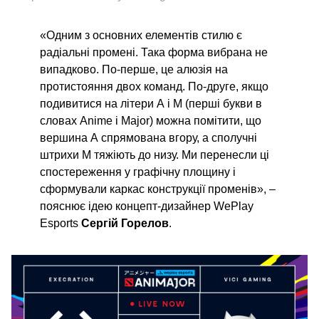
«
Одним з основних елементів стилю є
радіальні промені. Така форма вибрана не
випадково. По-перше, це алюзія на
протистояння двох команд. По-друге, якщо
подивитися на літери А і М (перші букви в
словах Anime і Major) можна помітити, що
вершина А спрямована вгору, а сполучні
штрихи М тяжіють до низу. Ми перенесли ці
спостереження у графічну площину і
сформували каркас конструкції променів
», –
пояснює ідею концепт-дизайнер WePlay
Esports
Сергій Горелов
.