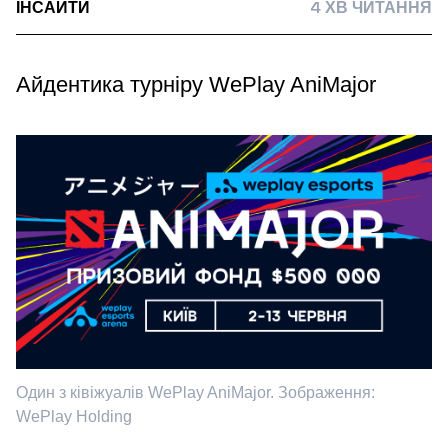
ІНСАЙТИ
4 ХВ ЧИТАННЯ
Айдентика турніру WePlay AniMajor
Один з ківіжуалів WePlay AniMajor. Зображення:
WePlay Holding