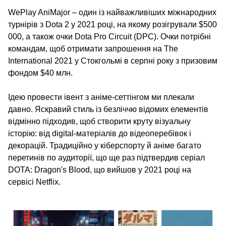
WePlay AniMajor – один із найважливіших міжнародних
турнірів з Dota 2 у 2021 році, на якому розігрували $500
000, а також очки Dota Pro Circuit (DPC). Очки потрібні
командам, щоб отримати запрошення на The
International 2021 у Стокгольмі в серпні року з призовим
фондом $40 млн.
Ідею провести івент з аніме-сеттінгом ми плекали
давно. Яскравий стиль із безліччю відомих елементів
відмінно підходив, щоб створити круту візуальну
історію: від digital-матеріалів до відеоперебівок і
декорацій. Традиційно у кіберспорту й аніме багато
перетинів по аудиторії, що ще раз підтвердив серіал
DOTA: Dragon's Blood, що вийшов у 2021 році на
сервісі Netflix.