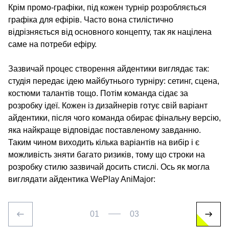
Крім промо-графіки, під кожен турнір розробляється
графіка для ефірів. Часто вона стилістично
відрізняється від основного концепту, так як націлена
саме на потреби ефіру.
Зазвичай процес створення айдентики виглядає так:
студія передає ідею майбутнього турніру: сетинг, сцена,
костюми талантів тощо. Потім команда сідає за
розробку ідеї. Кожен із дизайнерів готує свій варіант
айдентики, після чого команда обирає фінальну версію,
яка найкраще відповідає поставленому завданню.
Таким чином виходить кілька варіантів на вибір і є
можливість зняти багато ризиків, тому що строки на
розробку стилю зазвичай досить стислі. Ось як могла
виглядати айдентика WePlay AniMajor:
01
03