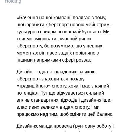
Holding
Ho
«Бачення нашої компанії полягає в тому,
щоб зробити кіберспорт новою мейнстрим-
культурою і видом розваг майбутнього. Ми
хочемо змінювати сучасний ринок
кіберспорту, бо розуміємо, що у певних
моментах він пасе задніх порівняно з
іншими напрямками сфері розваг.
Дизайн – одна зі складових, за якою
кіберспорт знаходиться позаду
«традиційного» спорту, хоча і має значний
потенціал. Тут ще відчувається сильний
вплив стандартних підходів і дизайн-кліше,
властивих великим видам спорту. І ми
працюємо над тим, щоб змінити цей баланс.
Дизайн-команда провела ґрунтовну роботу і