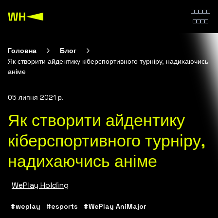
Головна
Блог
Як створити айдентику кіберспортивного турніру, надихаючись
аніме
05 липня 2021 р.
Як створити айдентику
кіберспортивного турніру,
надихаючись аніме
WePlay Holding
#weplay
#esports
#WePlay AniMajor