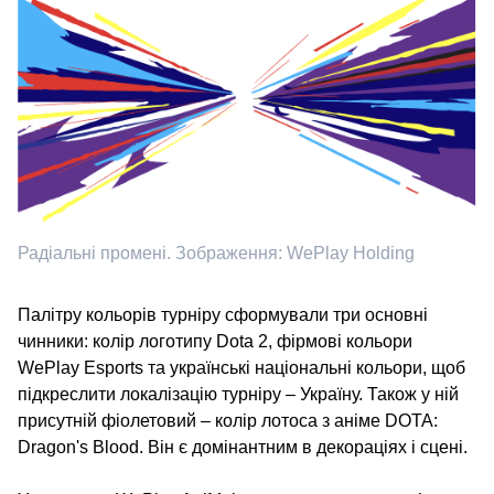
Радіальні промені. Зображення: WePlay Holding
Палітру кольорів турніру сформували три основні
чинники: колір логотипу Dota 2, фірмові кольори
WePlay Esports та українські національні кольори, щоб
підкреслити локалізацію турніру – Україну. Також у ній
присутній фіолетовий – колір лотоса з аніме DOTA:
Dragon's Blood. Він є домінантним в декораціях і сцені.