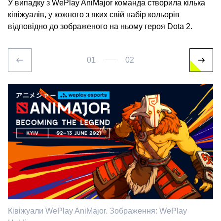
У випадку з WePlay AniMajor команда створила кілька
ківіжуалів, у кожного з яких свій набір кольорів
відповідно до зображеного на ньому героя Dota 2.
01
02
Ківіжуали WePlay AniMajor. Зображення: WePlay
К