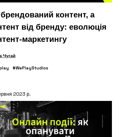
 брендований контент, а
нтент від бренду: еволюція
нтент-маркетингу
а Чугай
play
#WePlayStudios
ервня 2023 р.