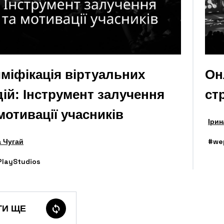
міфікація віртуальних
Он
ій: Інструмент залучення
ст
мотивації учасників
Ірин
а Чугай
#we
layStudios
ТИ ЩЕ