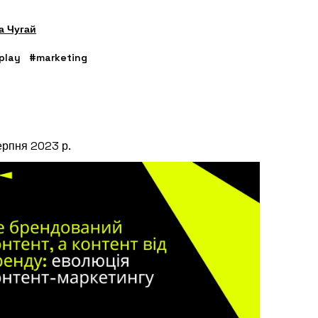
а Чугай
play
#marketing
ерпня 2023 р.