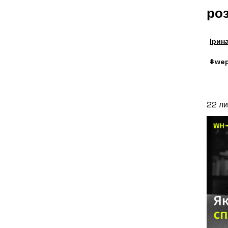
ро
Ірин
#wep
22 ли