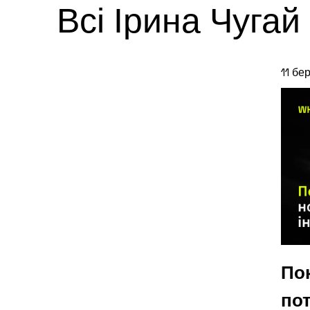
Всі Ірина Чугай
11 бе
По
пот