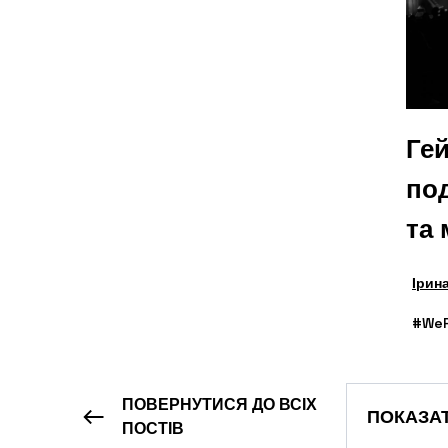
Гей
под
та 
Ірин
#WeP
ПОВЕРНУТИСЯ ДО ВСІХ
ПОКАЗА
ПОСТІВ