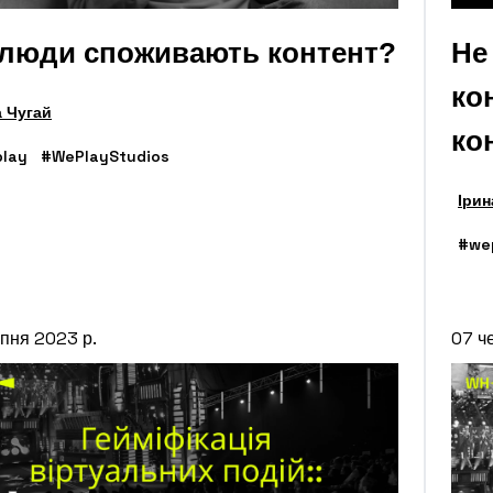
 люди споживають контент?
Не
ко
а Чугай
ко
lay
#WePlayStudios
Ірин
#we
пня 2023 р.
07 ч