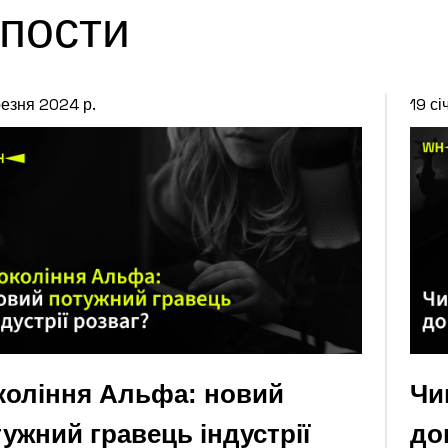
 пости
резня 2024 р.
19 сі
коління Альфа: новий
Чи
ужний гравець індустрії
до