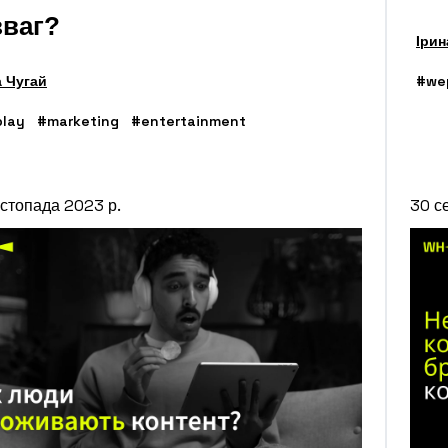
зваг?
Ірин
а Чугай
#we
lay
#marketing
#entertainment
стопада 2023 р.
30 с