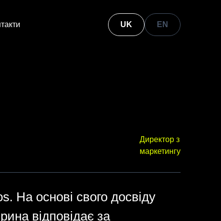
такти
UK
EN
Директор з
маркетингу
s. На основі свого досвіду
Ірина відповідає за