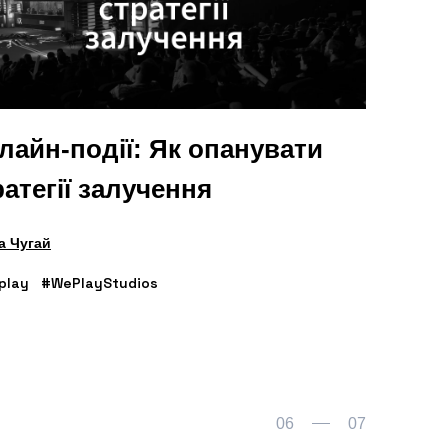
лайн-події: Як опанувати
ратегії залучення
а Чугай
play
#WePlayStudios
06
07