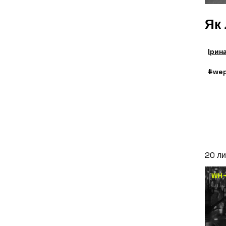
Як
Ірин
#wep
20 ли