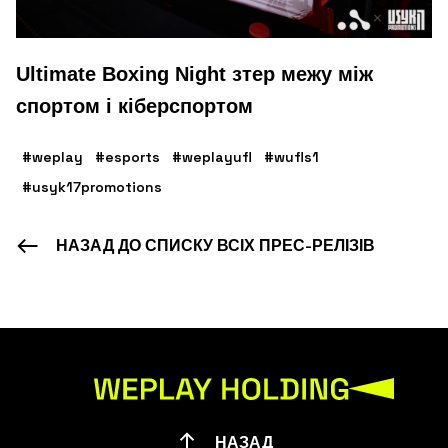
Ultimate Boxing Night зтер межу між
спортом і кіберспортом
#weplay
#esports
#weplayufl
#wufls1
#usyk17promotions
НАЗАД ДО СПИСКУ ВСІХ ПРЕС-РЕЛІЗІВ
НАЗАД