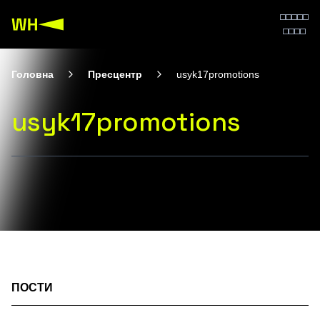
Головна
Пресцентр
usyk17promotions
usyk17promotions
ПОСТИ