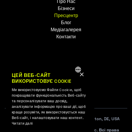
Про Нас
Бізнеси
Пресцентр
Блог
Медіагалерея
Контакти
×
UK
ЦЕЙ ВЕБ-САЙТ
ВИКОРИСТОВУЄ COOKIE
ENGLISH
EN
Ми використовуємо Файли Cookie, щоб
UKRAINIAN
покращувати функціональність Веб-сайту
та персоналізувати ваш досвід,
аналізувати інформацію про ваші дії, щоб
краще розуміти, як використовується наш
Веб-сайт, і налаштовувати наш контент.
108 W. 13TH STREET SUITE 100, Wilmington, DE, USA
Читати далі
© 2012–2026 WePlay Esports Media, Inc. Всі права